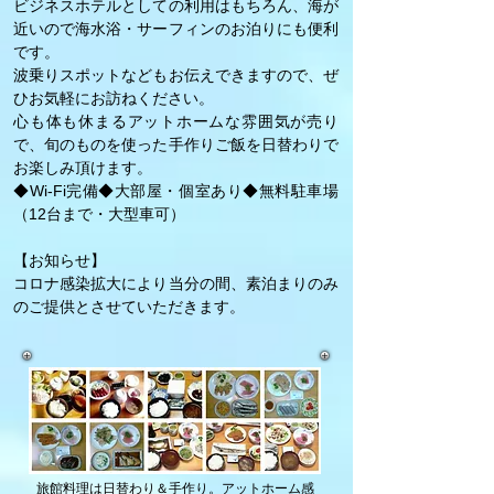
ビジネスホテルとしての利用はもちろん、海が
近いので海水浴・サーフィンのお泊りにも便利
です。
波乗りスポットなどもお伝えできますので、ぜ
ひお気軽にお訪ねください。
心も体も休まるアットホームな雰囲気が売り
で、旬のものを使った手作りご飯を日替わりで
お楽しみ頂けます。
◆Wi-Fi完備◆大部屋・個室あり◆無料駐車場
（12台まで・大型車可）
【お知らせ】
​コロナ感染拡大により当分の間、素泊まりのみ
のご提供とさせていただきます。
旅館料理は日替わり＆手作り。アットホーム感