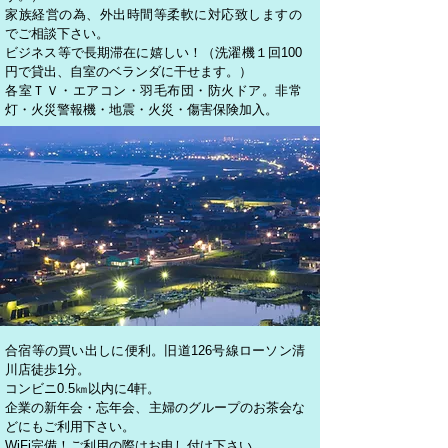
家族経営の為、外出時間等柔軟に対応致しますの
でご相談下さい。
ビジネス等で長期滞在に嬉しい！（洗濯機１回100
円で貸出、自室のベランダに干せます。）
各室ＴＶ・エアコン・羽毛布団・防火ドア。非常
灯・火災警報機・地震・火災・傷害保険加入。
合宿等の買い出しに便利。旧道126号線ローソン清
川店徒歩1分。
コンビニ0.5㎞以内に4軒。
企業の新年会・忘年会、主婦のグループのお茶会な
どにもご利用下さい。
WiFi完備！ご利用の際はお申し付け下さい。